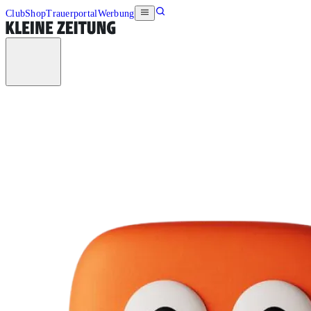
Club
Shop
Trauerportal
Werbung