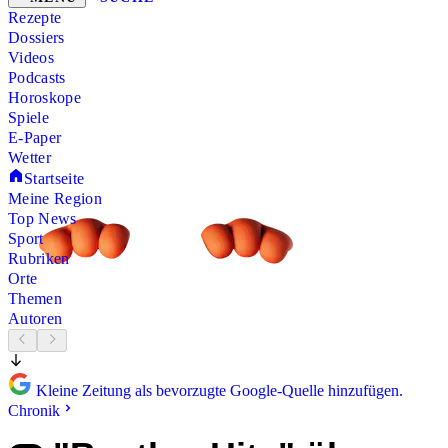
Rezepte
Dossiers
Videos
Podcasts
Horoskope
Spiele
E-Paper
Wetter
Startseite
Meine Region
Top News
Sport
Rubriken
Orte
Themen
Autoren
Kleine Zeitung als bevorzugte Google-Quelle hinzufügen.
Chronik