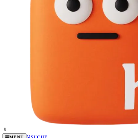
MENÜ
SUCHE