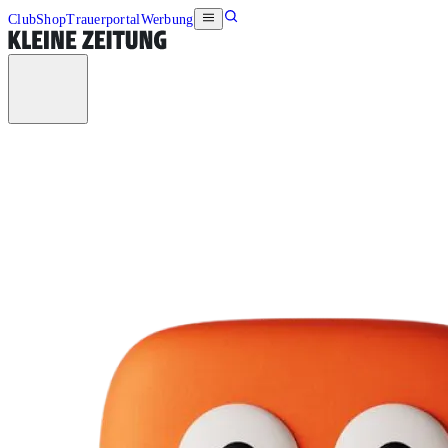
Club
Shop
Trauerportal
Werbung