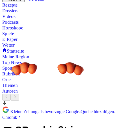
Rezepte
Dossiers
Videos
Podcasts
Horoskope
Spiele
E-Paper
Wetter
Startseite
Meine Region
Top News
Sport
Rubriken
Orte
Themen
Autoren
Kleine Zeitung als bevorzugte Google-Quelle hinzufügen.
Chronik