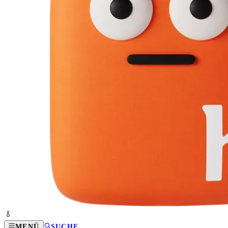
MENÜ
SUCHE