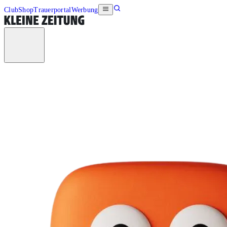
Club
Shop
Trauerportal
Werbung