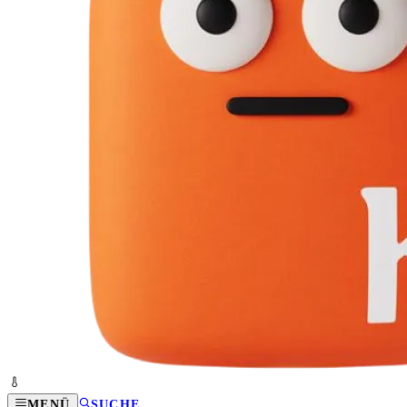
MENÜ
SUCHE