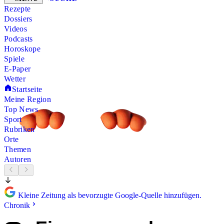
Rezepte
Dossiers
Videos
Podcasts
Horoskope
Spiele
E-Paper
Wetter
Startseite
Meine Region
Top News
Sport
Rubriken
Orte
Themen
Autoren
Kleine Zeitung als bevorzugte Google-Quelle hinzufügen.
Chronik