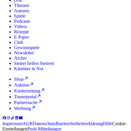
Orte
Themen
Autoren
Spiele
Podcasts
Videos
Rezepte
E-Paper
Club
Gewinnspiele
Newsletter
Archiv
Steirer helfen Steirern
Kärntner in Not
Shop
Auktion
Kinderzeitung
Trauerportal
Partnersuche
Werbung
Impressum
AGB
Datenschutz
Barrierefreiheitserklärung
Hilfe
Cookie-
Einstellungen
Push-Mitteilungen