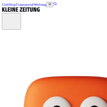
Club
Shop
Trauerportal
Werbung