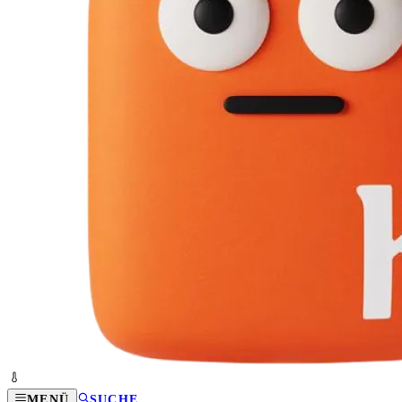
MENÜ
SUCHE