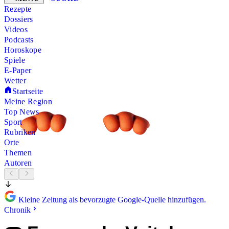
Rezepte
Dossiers
Videos
Podcasts
Horoskope
Spiele
E-Paper
Wetter
Startseite
Meine Region
Top News
Sport
Rubriken
Orte
Themen
Autoren
Kleine Zeitung als bevorzugte Google-Quelle hinzufügen.
Chronik