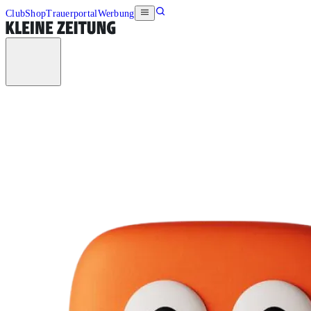
Club
Shop
Trauerportal
Werbung