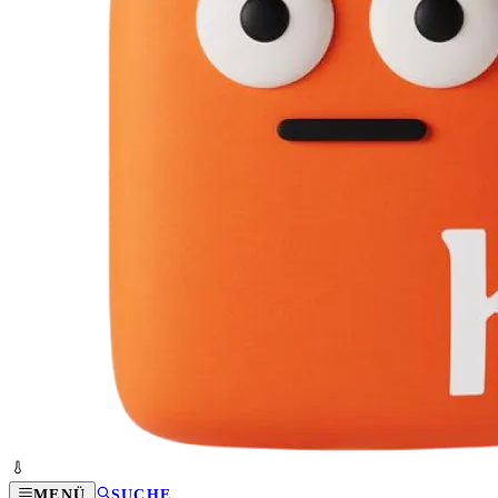
MENÜ
SUCHE