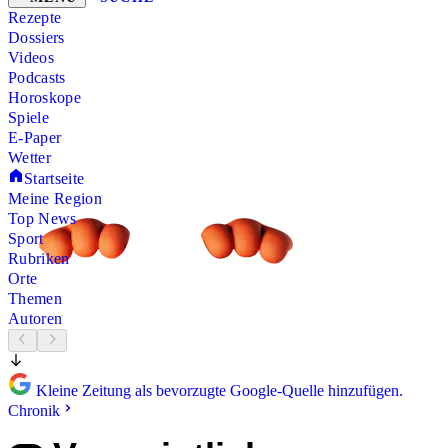
Rezepte
Dossiers
Videos
Podcasts
Horoskope
Spiele
E-Paper
Wetter
Startseite
Meine Region
Top News
Sport
Rubriken
Orte
Themen
Autoren
Kleine Zeitung als bevorzugte Google-Quelle hinzufügen.
Chronik