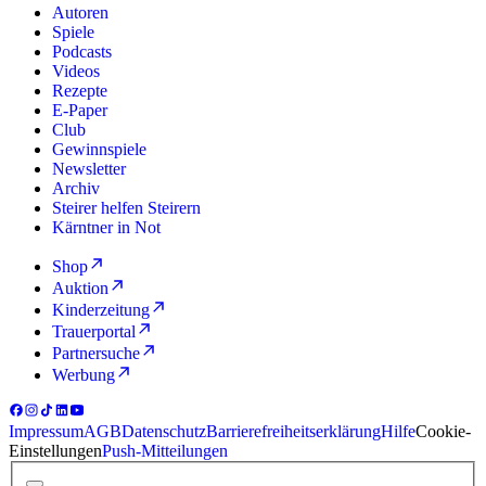
Autoren
Spiele
Podcasts
Videos
Rezepte
E-Paper
Club
Gewinnspiele
Newsletter
Archiv
Steirer helfen Steirern
Kärntner in Not
Shop
Auktion
Kinderzeitung
Trauerportal
Partnersuche
Werbung
Impressum
AGB
Datenschutz
Barrierefreiheitserklärung
Hilfe
Cookie-
Einstellungen
Push-Mitteilungen