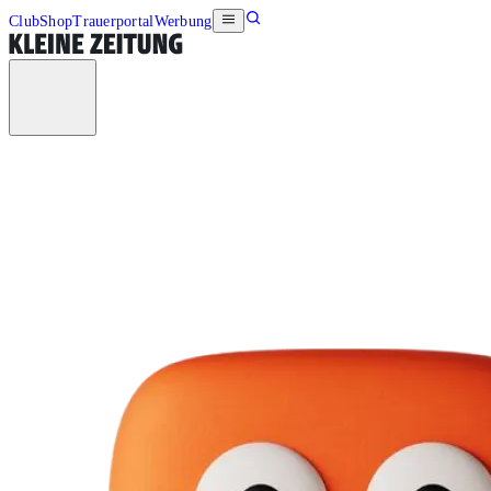
Club
Shop
Trauerportal
Werbung