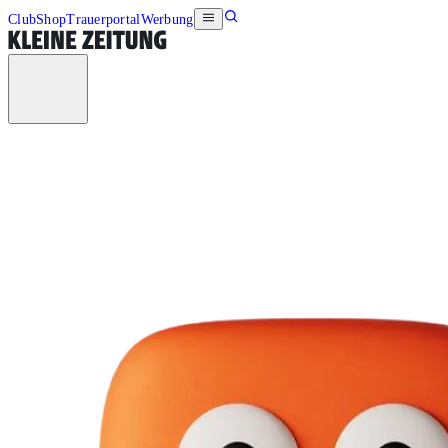
Club
Shop
Trauerportal
Werbung