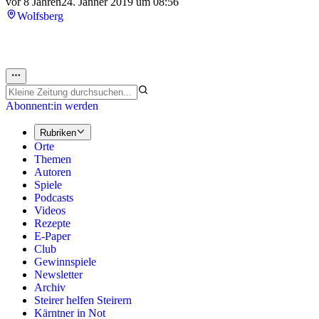
vor 8 Jahren
24. Jänner 2019 um 08:56
Wolfsberg
Abonnent:in werden
Rubriken
Orte
Themen
Autoren
Spiele
Podcasts
Videos
Rezepte
E-Paper
Club
Gewinnspiele
Newsletter
Archiv
Steirer helfen Steirern
Kärntner in Not