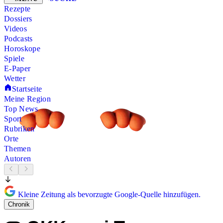
Rezepte
Dossiers
Videos
Podcasts
Horoskope
Spiele
E-Paper
Wetter
Startseite
Meine Region
Top News
Sport
Rubriken
Orte
Themen
Autoren
Kleine Zeitung als bevorzugte Google-Quelle hinzufügen.
Chronik