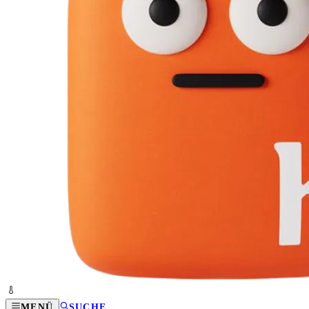
MENÜ
SUCHE