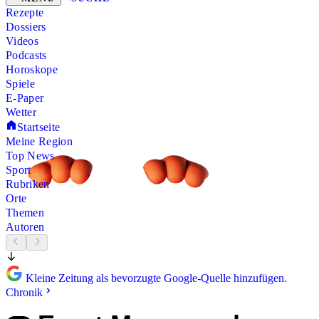
Rezepte
Dossiers
Videos
Podcasts
Horoskope
Spiele
E-Paper
Wetter
Startseite
Meine Region
Top News
Sport
Rubriken
Orte
Themen
Autoren
Kleine Zeitung als bevorzugte Google-Quelle hinzufügen.
Chronik