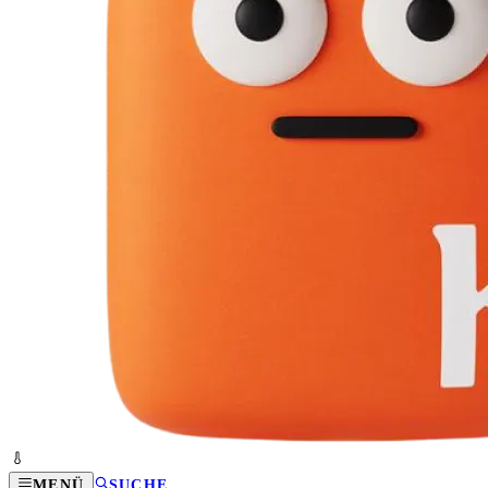
MENÜ
SUCHE