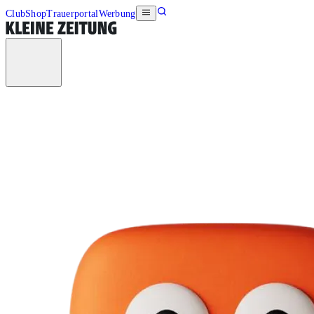
Club
Shop
Trauerportal
Werbung