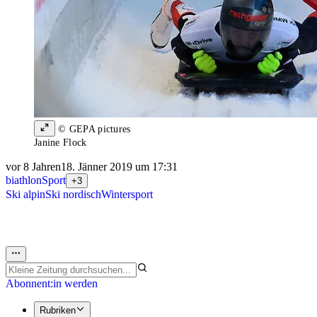
© GEPA pictures
Janine Flock
vor 8 Jahren
18. Jänner 2019 um 17:31
biathlon
Sport
+3
Ski alpin
Ski nordisch
Wintersport
Abonnent:in werden
Rubriken