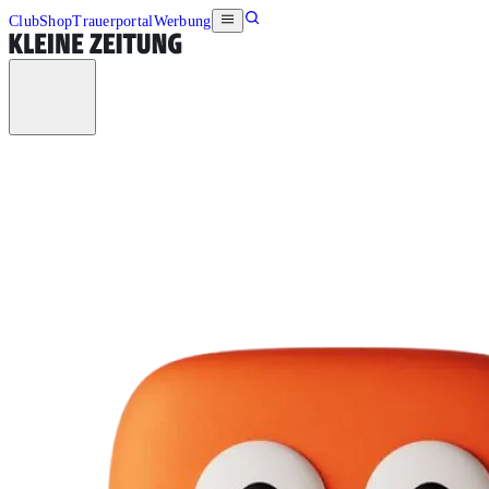
Club
Shop
Trauerportal
Werbung