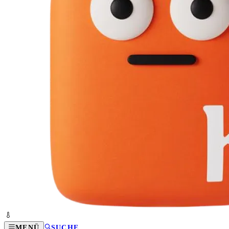
MENÜ
SUCHE