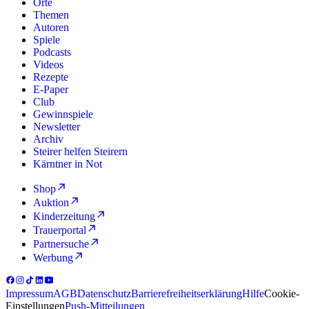
Orte
Themen
Autoren
Spiele
Podcasts
Videos
Rezepte
E-Paper
Club
Gewinnspiele
Newsletter
Archiv
Steirer helfen Steirern
Kärntner in Not
Shop
Auktion
Kinderzeitung
Trauerportal
Partnersuche
Werbung
Impressum
AGB
Datenschutz
Barrierefreiheitserklärung
Hilfe
Cookie-
Einstellungen
Push-Mitteilungen