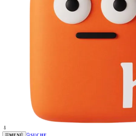
MENÜ
SUCHE