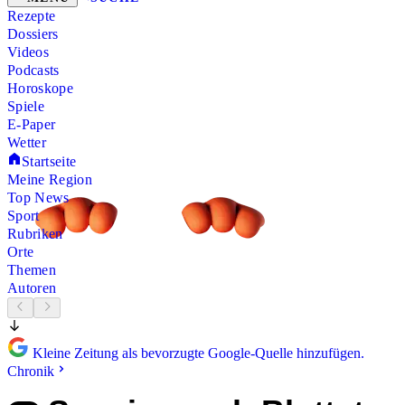
Rezepte
Dossiers
Videos
Podcasts
Horoskope
Spiele
E-Paper
Wetter
Startseite
Meine Region
Top News
Sport
Rubriken
Orte
Themen
Autoren
Kleine Zeitung als bevorzugte Google-Quelle hinzufügen.
Chronik