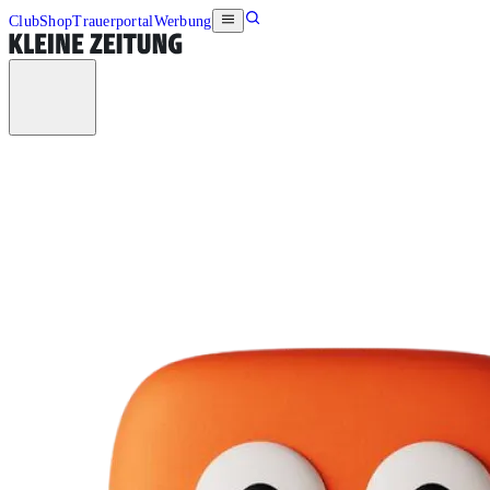
Club
Shop
Trauerportal
Werbung