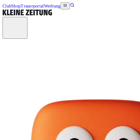
Club
Shop
Trauerportal
Werbung