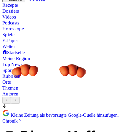
Rezepte
Dossiers
Videos
Podcasts
Horoskope
Spiele
E-Paper
Wetter
Startseite
Meine Region
Top News
Sport
Rubriken
Orte
Themen
Autoren
Kleine Zeitung als bevorzugte Google-Quelle hinzufügen.
Chronik