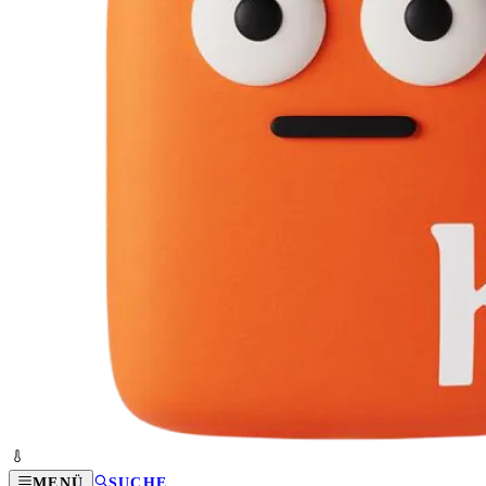
MENÜ
SUCHE