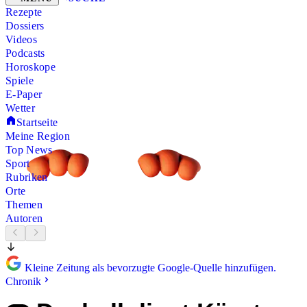
Rezepte
Dossiers
Videos
Podcasts
Horoskope
Spiele
E-Paper
Wetter
Startseite
Meine Region
Top News
Sport
Rubriken
Orte
Themen
Autoren
Kleine Zeitung als bevorzugte Google-Quelle hinzufügen.
Chronik