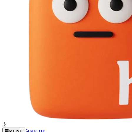
MENÜ
SUCHE