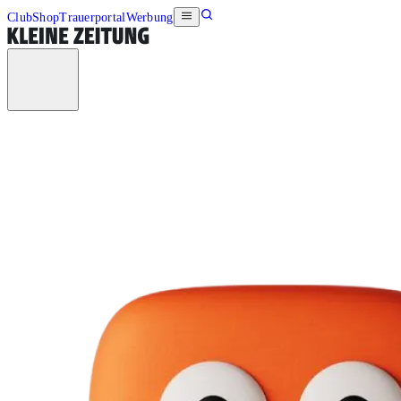
Club
Shop
Trauerportal
Werbung