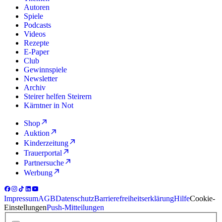
Autoren
Spiele
Podcasts
Videos
Rezepte
E-Paper
Club
Gewinnspiele
Newsletter
Archiv
Steirer helfen Steirern
Kärntner in Not
Shop
Auktion
Kinderzeitung
Trauerportal
Partnersuche
Werbung
Impressum
AGB
Datenschutz
Barrierefreiheitserklärung
Hilfe
Cookie-
Einstellungen
Push-Mitteilungen