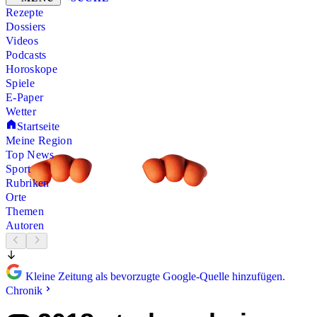
Rezepte
Dossiers
Videos
Podcasts
Horoskope
Spiele
E-Paper
Wetter
Startseite
Meine Region
Top News
Sport
Rubriken
Orte
Themen
Autoren
Kleine Zeitung als bevorzugte Google-Quelle hinzufügen.
Chronik