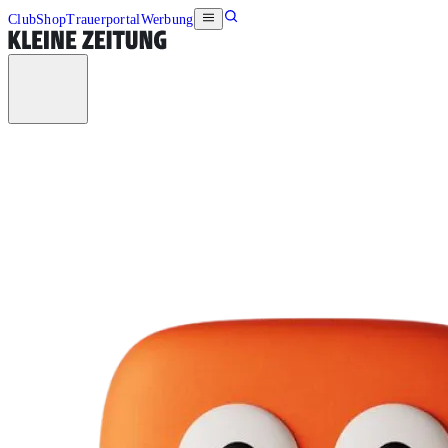
Club
Shop
Trauerportal
Werbung