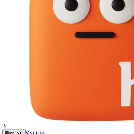
MENÜ
SUCHE