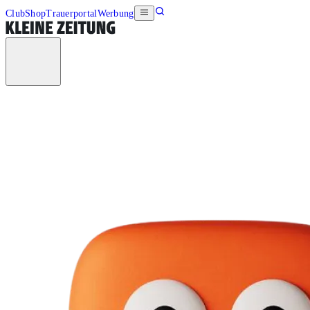
Club
Shop
Trauerportal
Werbung