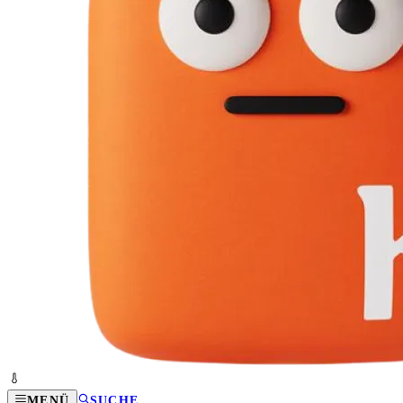
MENÜ
SUCHE