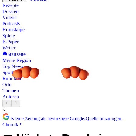
Rezepte
Dossiers
Videos
Podcasts
Horoskope
Spiele
E-Paper
Wetter
Startseite
Meine Region
Top News
Sport
Rubriken
Orte
Themen
Autoren
Kleine Zeitung als bevorzugte Google-Quelle hinzufügen.
Chronik