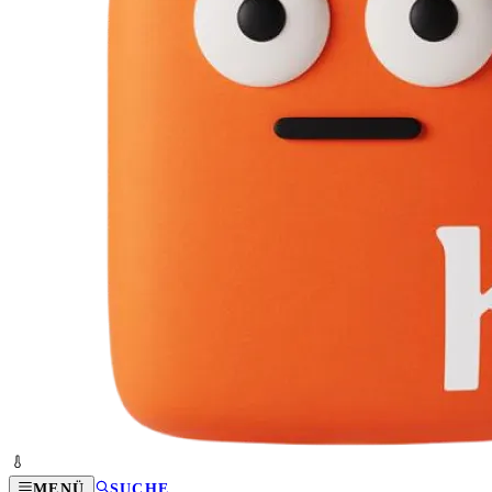
MENÜ
SUCHE