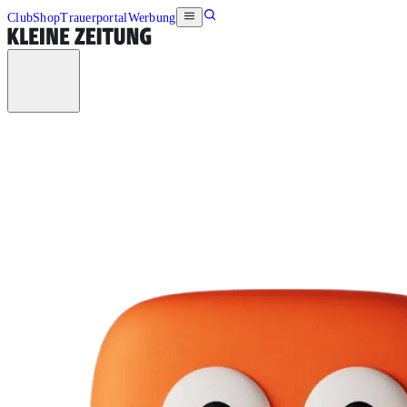
Club
Shop
Trauerportal
Werbung