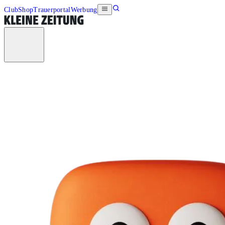
Club
Shop
Trauerportal
Werbung