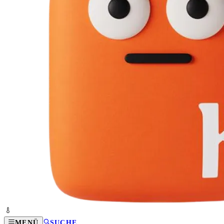
MENÜ
SUCHE