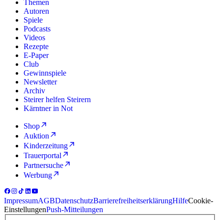
Themen
Autoren
Spiele
Podcasts
Videos
Rezepte
E-Paper
Club
Gewinnspiele
Newsletter
Archiv
Steirer helfen Steirern
Kärntner in Not
Shop
Auktion
Kinderzeitung
Trauerportal
Partnersuche
Werbung
Impressum
AGB
Datenschutz
Barrierefreiheitserklärung
Hilfe
Cookie-
Einstellungen
Push-Mitteilungen