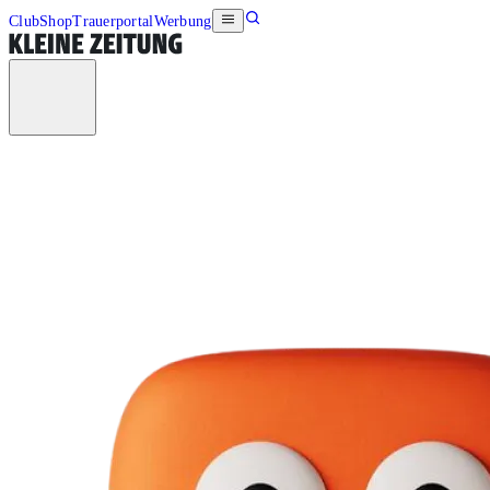
Club
Shop
Trauerportal
Werbung