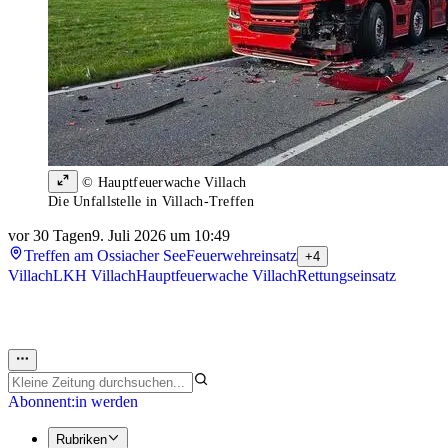
© Hauptfeuerwache Villach
Die Unfallstelle in Villach-Treffen
vor 30 Tagen
9. Juli 2026 um 10:49
Treffen am Ossiacher See
Feuerwehreinsatz
+4
Villach
LKH Villach
Hauptfeuerwache Villach
Rettungseinsatz
Abonnent:in werden
Rubriken