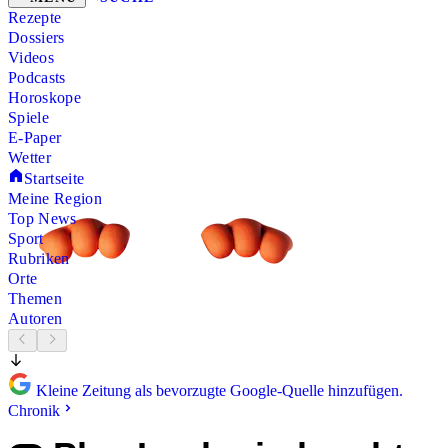
Rezepte
Dossiers
Videos
Podcasts
Horoskope
Spiele
E-Paper
Wetter
Startseite
Meine Region
Top News
Sport
Rubriken
Orte
Themen
Autoren
Kleine Zeitung als bevorzugte Google-Quelle hinzufügen.
Chronik