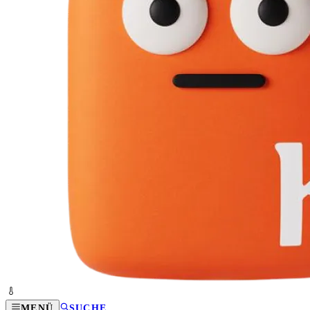
MENÜ
SUCHE