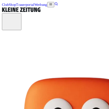
Club
Shop
Trauerportal
Werbung