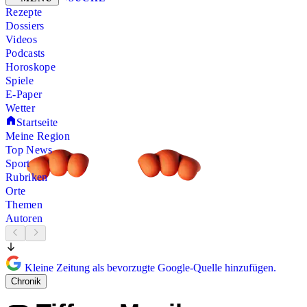
Rezepte
Dossiers
Videos
Podcasts
Horoskope
Spiele
E-Paper
Wetter
Startseite
Meine Region
Top News
Sport
Rubriken
Orte
Themen
Autoren
Kleine Zeitung als bevorzugte Google-Quelle hinzufügen.
Chronik