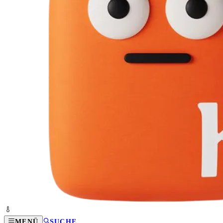
MENÜ
SUCHE