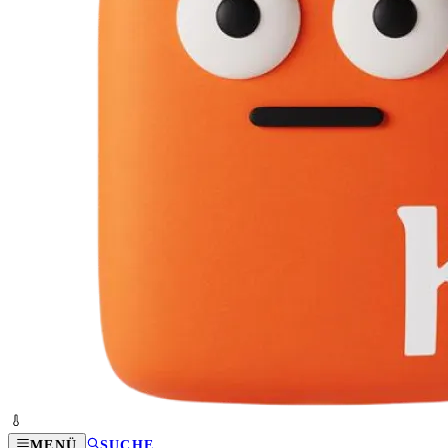
MENÜ
SUCHE