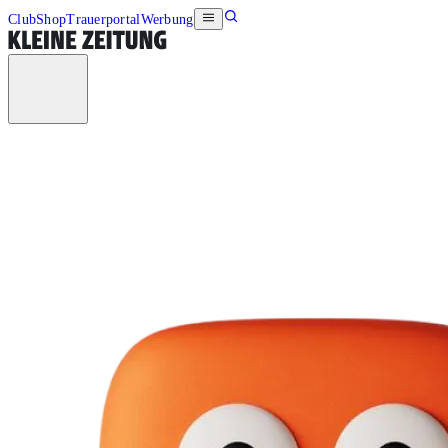
Club
Shop
Trauerportal
Werbung