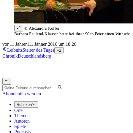
© Alexandra Kofler
Barbara Faulend-Klauser hatte bei ihrer 90er-Feier einen Wunsch: 
vor 11 Jahren
11. Jänner 2016 um 18:26
Leibnitz
Steirer des Tages
+2
Chronik
Deutschlandsberg
Abonnent:in werden
Rubriken
Orte
Themen
Autoren
Spiele
Podcasts