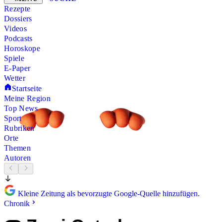
Rezepte
Dossiers
Videos
Podcasts
Horoskope
Spiele
E-Paper
Wetter
Startseite
Meine Region
Top News
Sport
Rubriken
Orte
Themen
Autoren
Kleine Zeitung als bevorzugte Google-Quelle hinzufügen.
Chronik