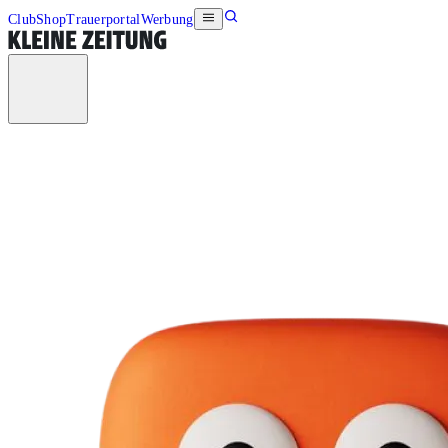
Club
Shop
Trauerportal
Werbung