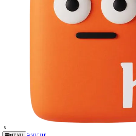
MENÜ
SUCHE