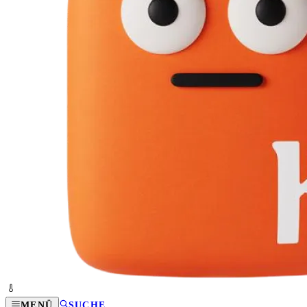
MENÜ
SUCHE