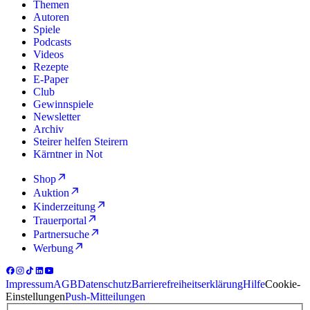
Themen
Autoren
Spiele
Podcasts
Videos
Rezepte
E-Paper
Club
Gewinnspiele
Newsletter
Archiv
Steirer helfen Steirern
Kärntner in Not
Shop
Auktion
Kinderzeitung
Trauerportal
Partnersuche
Werbung
Impressum
AGB
Datenschutz
Barrierefreiheitserklärung
Hilfe
Cookie-
Einstellungen
Push-Mitteilungen