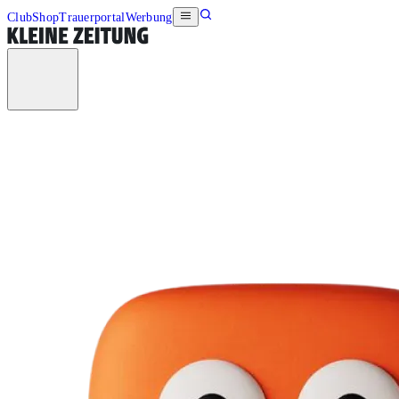
Club
Shop
Trauerportal
Werbung