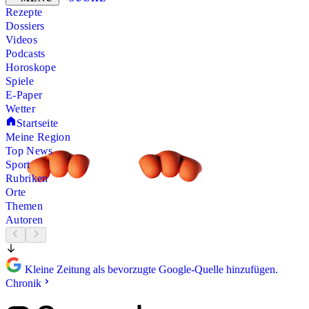
Rezepte
Dossiers
Videos
Podcasts
Horoskope
Spiele
E-Paper
Wetter
Startseite
Meine Region
Top News
Sport
Rubriken
Orte
Themen
Autoren
Kleine Zeitung als bevorzugte Google-Quelle hinzufügen.
Chronik