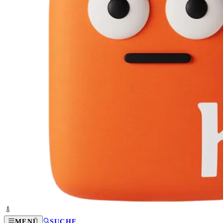
MENÜ
SUCHE