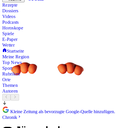
Rezepte
Dossiers
Videos
Podcasts
Horoskope
Spiele
E-Paper
Wetter
Startseite
Meine Region
Top News
Sport
Rubriken
Orte
Themen
Autoren
Kleine Zeitung als bevorzugte Google-Quelle hinzufügen.
Chronik