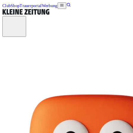
Club
Shop
Trauerportal
Werbung