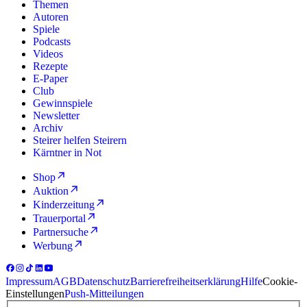
Themen
Autoren
Spiele
Podcasts
Videos
Rezepte
E-Paper
Club
Gewinnspiele
Newsletter
Archiv
Steirer helfen Steirern
Kärntner in Not
Shop
Auktion
Kinderzeitung
Trauerportal
Partnersuche
Werbung
Impressum
AGB
Datenschutz
Barrierefreiheitserklärung
Hilfe
Cookie-
Einstellungen
Push-Mitteilungen