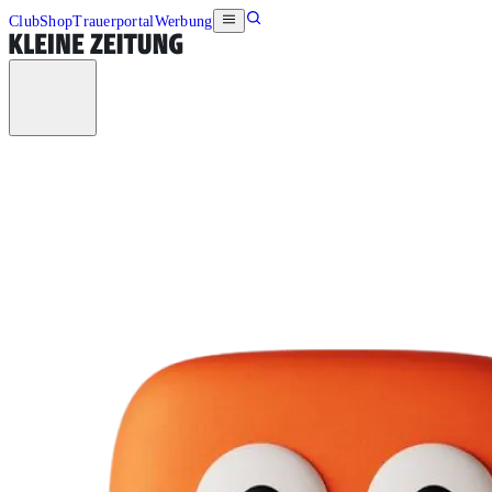
Club
Shop
Trauerportal
Werbung