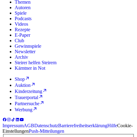
Themen
Autoren
Spiele
Podcasts
Videos
Rezepte
E-Paper
Club
Gewinnspiele
Newsletter
Archiv
Steirer helfen Steirern
Kärntner in Not
Shop
Auktion
Kinderzeitung
Trauerportal
Partnersuche
Werbung
Impressum
AGB
Datenschutz
Barrierefreiheitserklärung
Hilfe
Cookie-
Einstellungen
Push-Mitteilungen