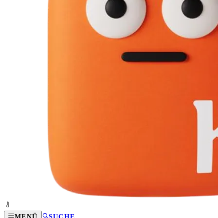
MENÜ
SUCHE