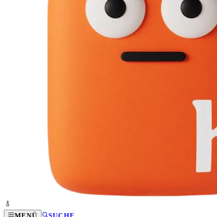
MENÜ
SUCHE