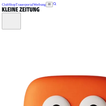
Club
Shop
Trauerportal
Werbung