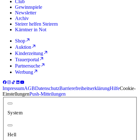
Club
Gewinnspiele
Newsletter
Archiv
Steirer helfen Steirern
Kärntner in Not
Shop
Auktion
Kinderzeitung
Trauerportal
Partnersuche
Werbung
Impressum
AGB
Datenschutz
Barrierefreiheitserklärung
Hilfe
Cookie-
Einstellungen
Push-Mitteilungen
System
Hell