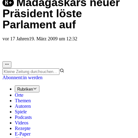
Madagaskars neuer
Präsident löste
Parlament auf
vor 17 Jahren
19. März 2009 um 12:32
Abonnent:in werden
Rubriken
Orte
Themen
Autoren
Spiele
Podcasts
Videos
Rezepte
E-Paper