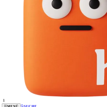
MENÜ
SUCHE