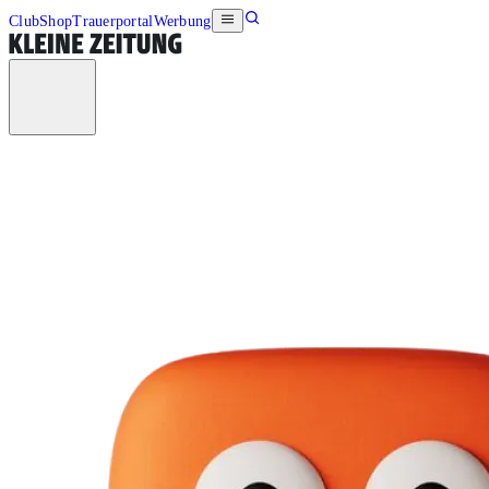
Club
Shop
Trauerportal
Werbung