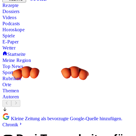
Rezepte
Dossiers
Videos
Podcasts
Horoskope
Spiele
E-Paper
Wetter
Startseite
Meine Region
Top News
Sport
Rubriken
Orte
Themen
Autoren
Kleine Zeitung als bevorzugte Google-Quelle hinzufügen.
Chronik