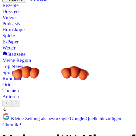
Rezepte
Dossiers
Videos
Podcasts
Horoskope
Spiele
E-Paper
Wetter
Startseite
Meine Region
Top News
Sport
Rubriken
Orte
Themen
Autoren
Kleine Zeitung als bevorzugte Google-Quelle hinzufügen.
Chronik