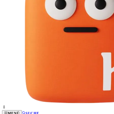
MENÜ
SUCHE