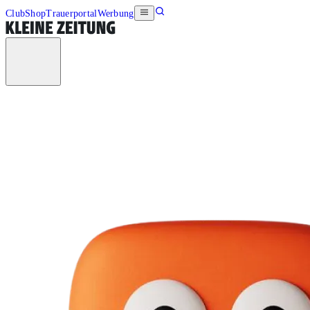
Club
Shop
Trauerportal
Werbung