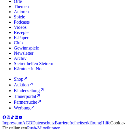
Orte
Themen
Autoren
Spiele
Podcasts
Videos
Rezepte
E-Paper
Club
Gewinnspiele
Newsletter
Archiv
Steirer helfen Steirern
Kärntner in Not
Shop
Auktion
Kinderzeitung
Trauerportal
Partnersuche
Werbung
Impressum
AGB
Datenschutz
Barrierefreiheitserklärung
Hilfe
Cookie-
Einstellungen
Push-Mitteilungen