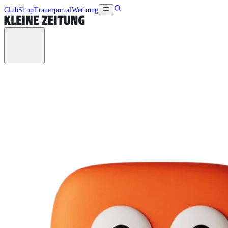
Club
Shop
Trauerportal
Werbung