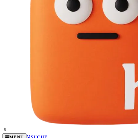
MENÜ
SUCHE