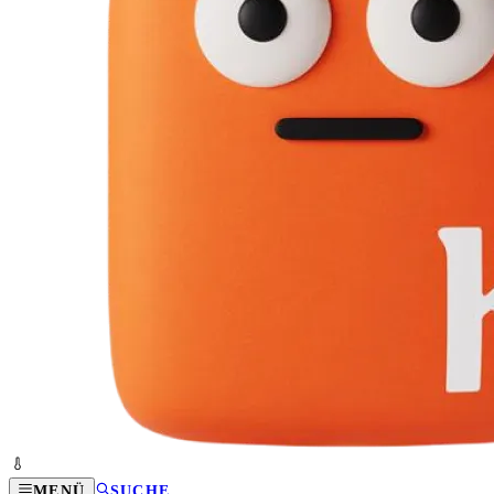
MENÜ
SUCHE