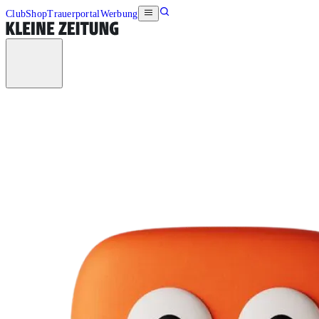
Club
Shop
Trauerportal
Werbung