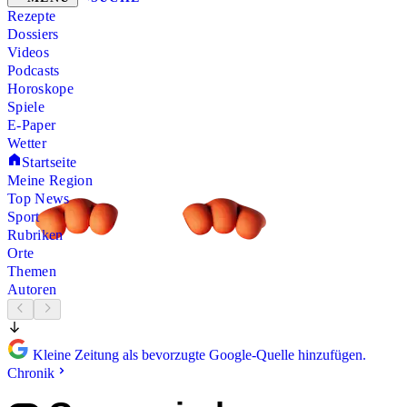
Rezepte
Dossiers
Videos
Podcasts
Horoskope
Spiele
E-Paper
Wetter
Startseite
Meine Region
Top News
Sport
Rubriken
Orte
Themen
Autoren
Kleine Zeitung als bevorzugte Google-Quelle hinzufügen.
Chronik