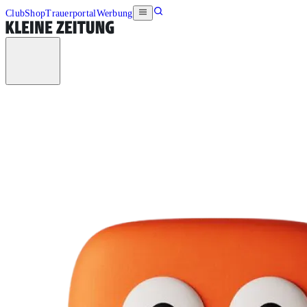
Club
Shop
Trauerportal
Werbung