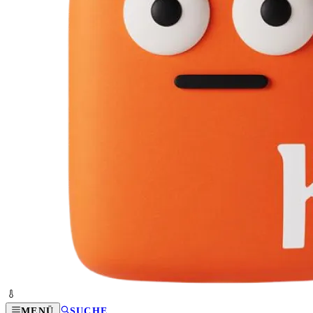
MENÜ
SUCHE