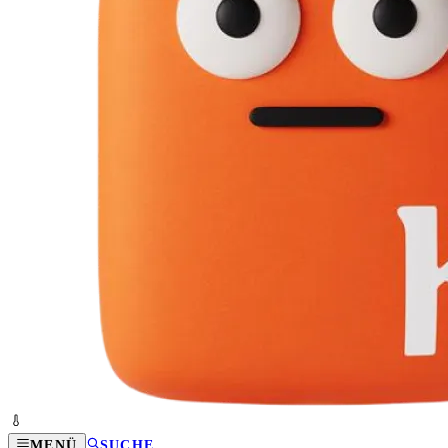
MENÜ
SUCHE