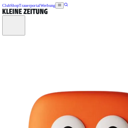
Club
Shop
Trauerportal
Werbung