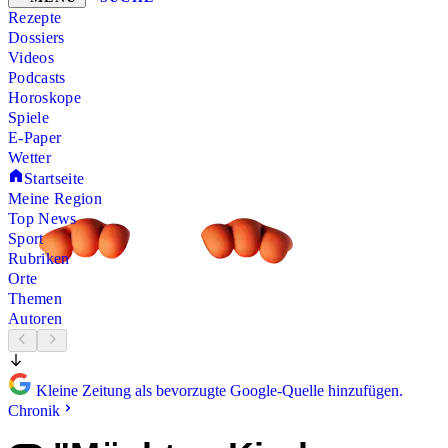
Rezepte
Dossiers
Videos
Podcasts
Horoskope
Spiele
E-Paper
Wetter
Startseite
Meine Region
Top News
Sport
Rubriken
Orte
Themen
Autoren
Kleine Zeitung als bevorzugte Google-Quelle hinzufügen.
Chronik