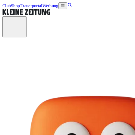
Club
Shop
Trauerportal
Werbung