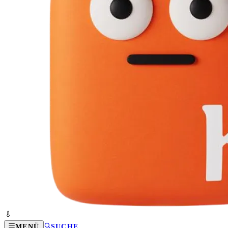
MENÜ
SUCHE