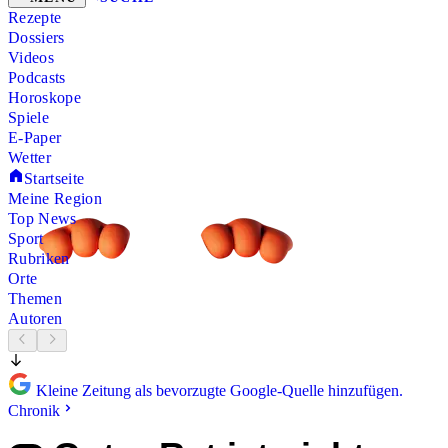
Rezepte
Dossiers
Videos
Podcasts
Horoskope
Spiele
E-Paper
Wetter
Startseite
Meine Region
Top News
Sport
Rubriken
Orte
Themen
Autoren
Kleine Zeitung als bevorzugte Google-Quelle hinzufügen.
Chronik