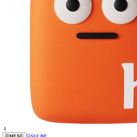
MENÜ
SUCHE