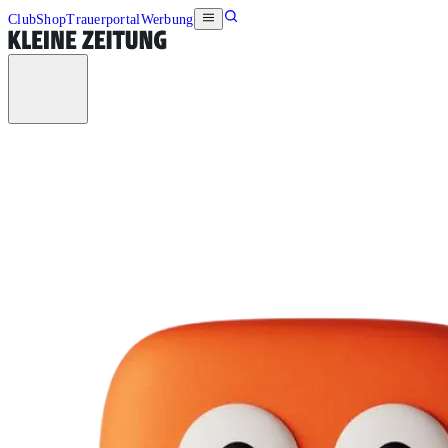
Club
Shop
Trauerportal
Werbung