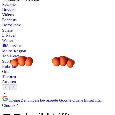
Rezepte
Dossiers
Videos
Podcasts
Horoskope
Spiele
E-Paper
Wetter
Startseite
Meine Region
Top News
Sport
Rubriken
Orte
Themen
Autoren
Kleine Zeitung als bevorzugte Google-Quelle hinzufügen.
Chronik