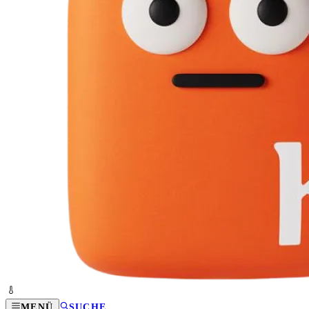
MENÜ
SUCHE