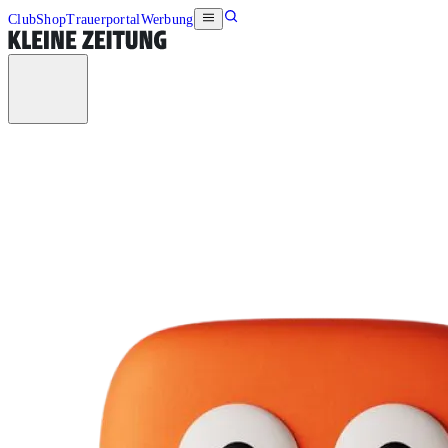
Club
Shop
Trauerportal
Werbung