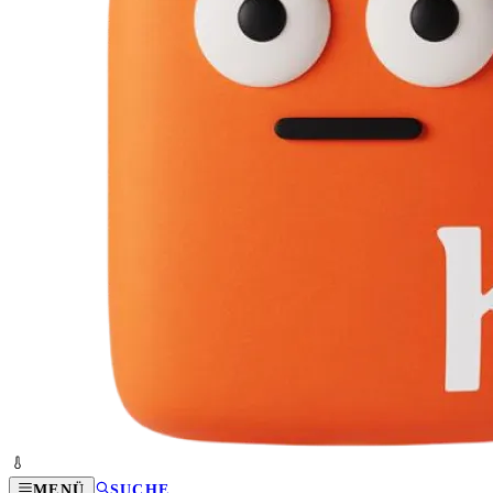
MENÜ
SUCHE