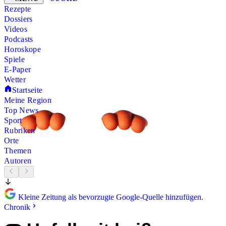
Rezepte
Dossiers
Videos
Podcasts
Horoskope
Spiele
E-Paper
Wetter
Startseite
Meine Region
Top News
Sport
Rubriken
Orte
Themen
Autoren
Kleine Zeitung als bevorzugte Google-Quelle hinzufügen.
Chronik