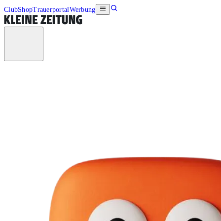
Club
Shop
Trauerportal
Werbung