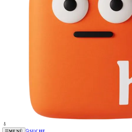
MENÜ
SUCHE