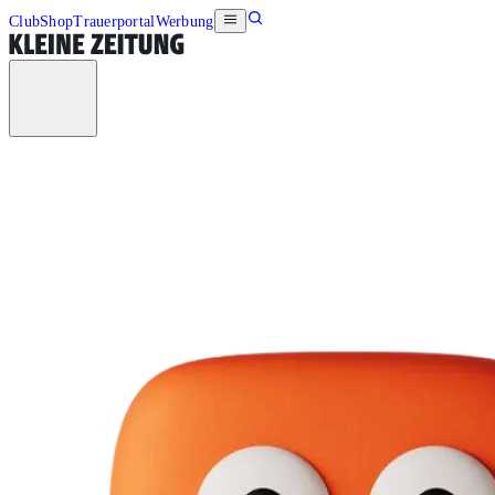
Club
Shop
Trauerportal
Werbung