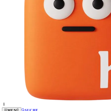
MENÜ
SUCHE