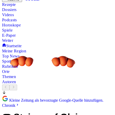
Rezepte
Dossiers
Videos
Podcasts
Horoskope
Spiele
E-Paper
Wetter
Startseite
Meine Region
Top News
Sport
Rubriken
Orte
Themen
Autoren
Kleine Zeitung als bevorzugte Google-Quelle hinzufügen.
Chronik