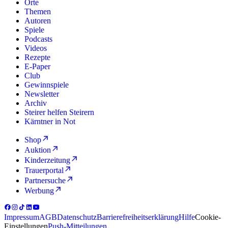
Orte
Themen
Autoren
Spiele
Podcasts
Videos
Rezepte
E-Paper
Club
Gewinnspiele
Newsletter
Archiv
Steirer helfen Steirern
Kärntner in Not
Shop
Auktion
Kinderzeitung
Trauerportal
Partnersuche
Werbung
Impressum
AGB
Datenschutz
Barrierefreiheitserklärung
Hilfe
Cookie-
Einstellungen
Push-Mitteilungen