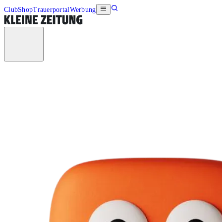
Club
Shop
Trauerportal
Werbung