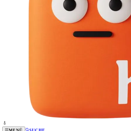
MENÜ
SUCHE