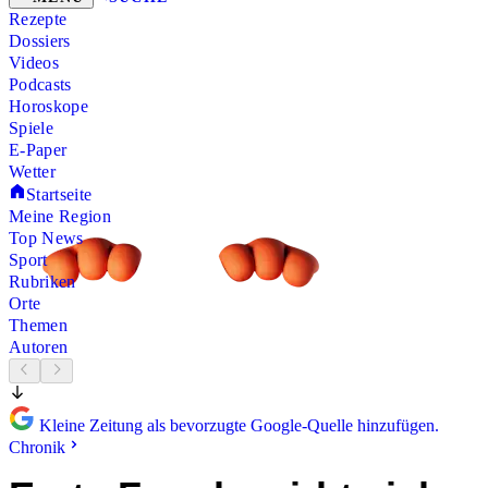
Rezepte
Dossiers
Videos
Podcasts
Horoskope
Spiele
E-Paper
Wetter
Startseite
Meine Region
Top News
Sport
Rubriken
Orte
Themen
Autoren
Kleine Zeitung als bevorzugte Google-Quelle hinzufügen.
Chronik