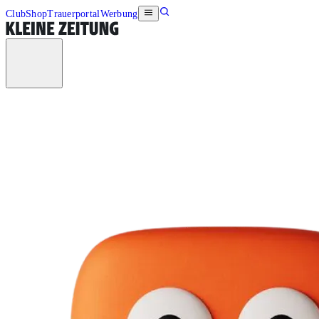
Club
Shop
Trauerportal
Werbung