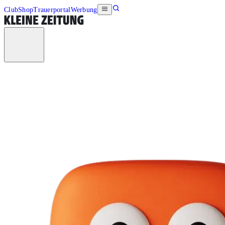
Club
Shop
Trauerportal
Werbung