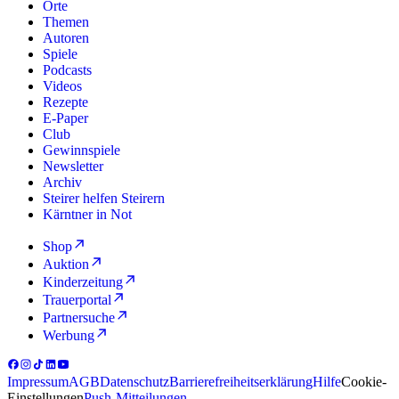
Orte
Themen
Autoren
Spiele
Podcasts
Videos
Rezepte
E-Paper
Club
Gewinnspiele
Newsletter
Archiv
Steirer helfen Steirern
Kärntner in Not
Shop
Auktion
Kinderzeitung
Trauerportal
Partnersuche
Werbung
Impressum
AGB
Datenschutz
Barrierefreiheitserklärung
Hilfe
Cookie-
Einstellungen
Push-Mitteilungen