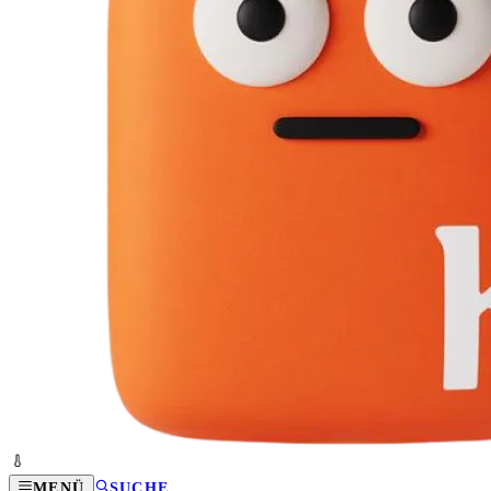
MENÜ
SUCHE