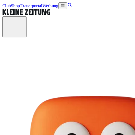
Club
Shop
Trauerportal
Werbung