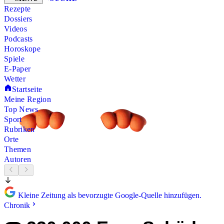
Rezepte
Dossiers
Videos
Podcasts
Horoskope
Spiele
E-Paper
Wetter
Startseite
Meine Region
Top News
Sport
Rubriken
Orte
Themen
Autoren
Kleine Zeitung als bevorzugte Google-Quelle hinzufügen.
Chronik