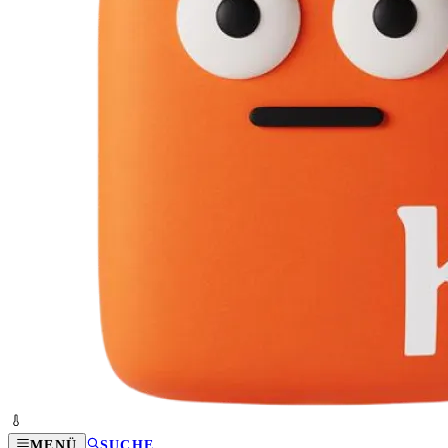
MENÜ
SUCHE