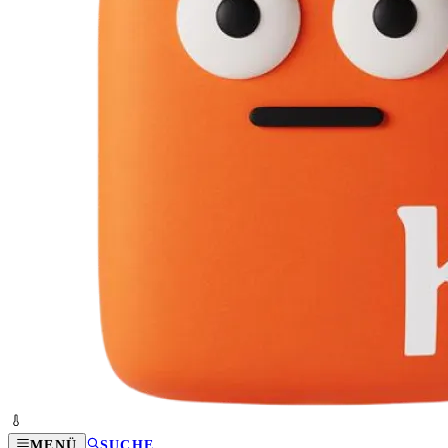
MENÜ
SUCHE