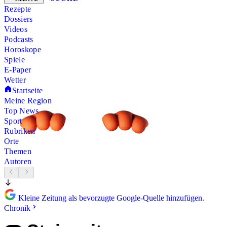
Rezepte
Dossiers
Videos
Podcasts
Horoskope
Spiele
E-Paper
Wetter
Startseite
Meine Region
Top News
Sport
Rubriken
Orte
Themen
Autoren
Kleine Zeitung als bevorzugte Google-Quelle hinzufügen.
Chronik