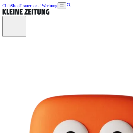
Club
Shop
Trauerportal
Werbung