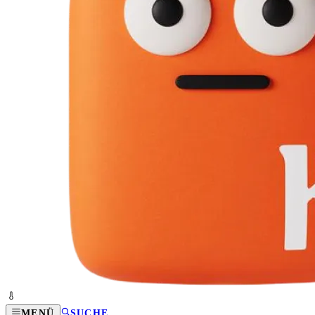
MENÜ
SUCHE