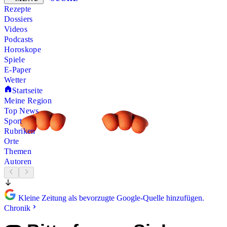
Rezepte
Dossiers
Videos
Podcasts
Horoskope
Spiele
E-Paper
Wetter
Startseite
Meine Region
Top News
Sport
Rubriken
Orte
Themen
Autoren
Kleine Zeitung als bevorzugte Google-Quelle hinzufügen.
Chronik