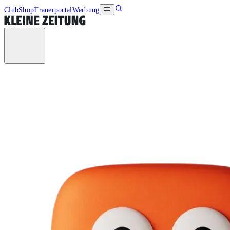
Club
Shop
Trauerportal
Werbung