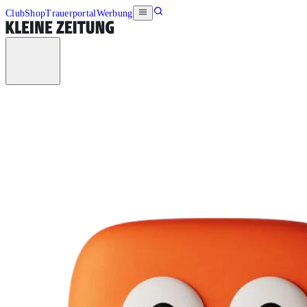
Club
Shop
Trauerportal
Werbung