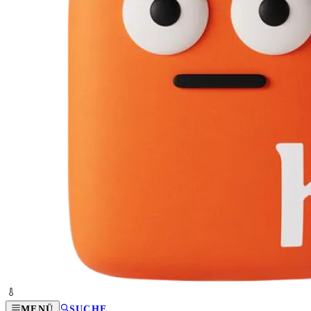
MENÜ
SUCHE