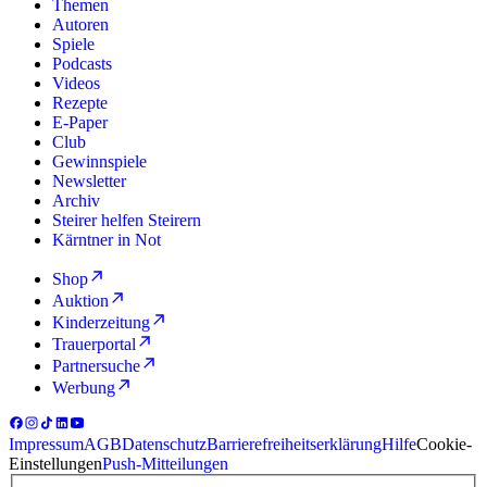
Themen
Autoren
Spiele
Podcasts
Videos
Rezepte
E-Paper
Club
Gewinnspiele
Newsletter
Archiv
Steirer helfen Steirern
Kärntner in Not
Shop
Auktion
Kinderzeitung
Trauerportal
Partnersuche
Werbung
Impressum
AGB
Datenschutz
Barrierefreiheitserklärung
Hilfe
Cookie-
Einstellungen
Push-Mitteilungen