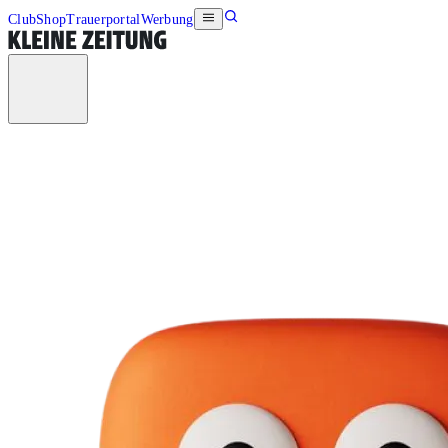
Club
Shop
Trauerportal
Werbung