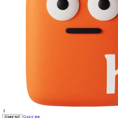
MENÜ
SUCHE