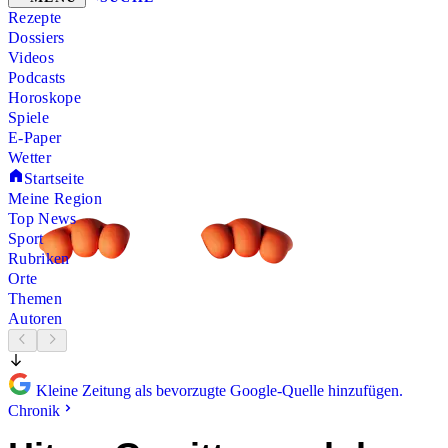
Rezepte
Dossiers
Videos
Podcasts
Horoskope
Spiele
E-Paper
Wetter
Startseite
Meine Region
Top News
Sport
Rubriken
Orte
Themen
Autoren
Kleine Zeitung als bevorzugte Google-Quelle hinzufügen.
Chronik