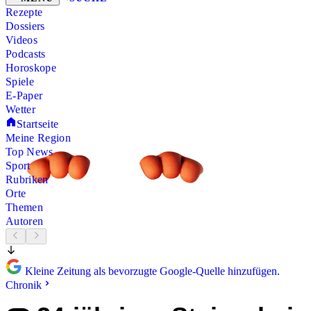
Rezepte
Dossiers
Videos
Podcasts
Horoskope
Spiele
E-Paper
Wetter
Startseite
Meine Region
Top News
Sport
Rubriken
Orte
Themen
Autoren
Kleine Zeitung als bevorzugte Google-Quelle hinzufügen.
Chronik