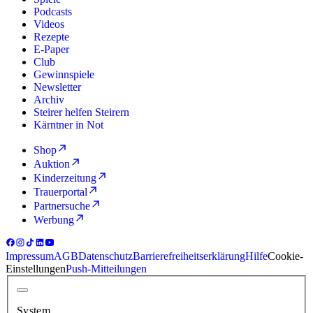
Podcasts
Videos
Rezepte
E-Paper
Club
Gewinnspiele
Newsletter
Archiv
Steirer helfen Steirern
Kärntner in Not
Shop
Auktion
Kinderzeitung
Trauerportal
Partnersuche
Werbung
Impressum
AGB
Datenschutz
Barrierefreiheitserklärung
Hilfe
Cookie-
Einstellungen
Push-Mitteilungen
System