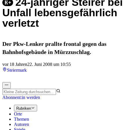
24-jähriger Steirer bei
Unfall lebensgefährlich
verletzt
Der Pkw-Lenker prallte frontal gegen das
Bahnhofsgebäude in Mürzzuschlag.
vor 18 Jahren
22. Juni 2008 um 10:55
Steiermark
Abonnent:in werden
Rubriken
Orte
Themen
Autoren
Spiele