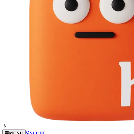
MENÜ
SUCHE