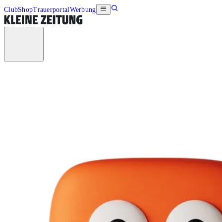
Club
Shop
Trauerportal
Werbung