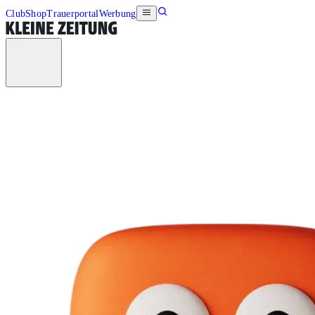
Club
Shop
Trauerportal
Werbung