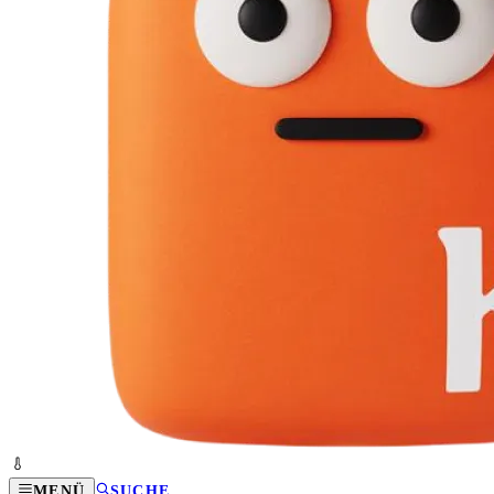
MENÜ
SUCHE