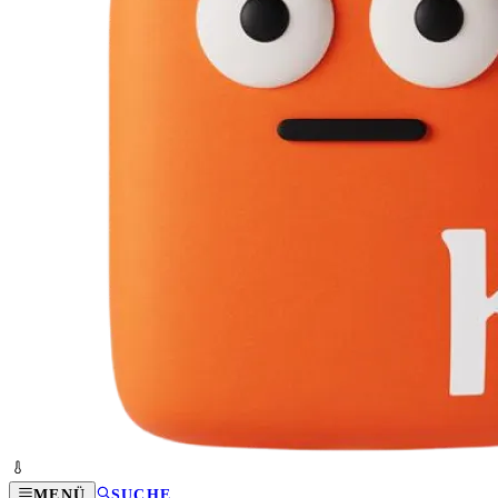
MENÜ
SUCHE