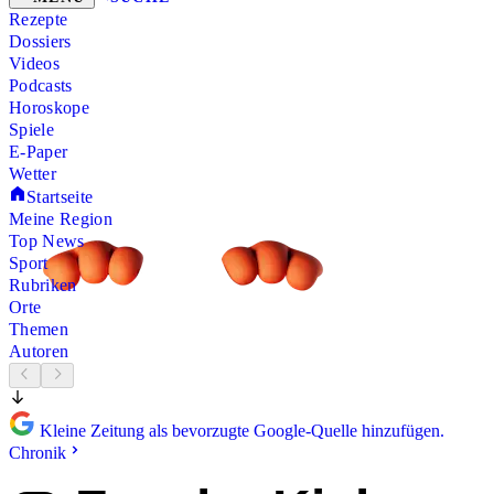
Rezepte
Dossiers
Videos
Podcasts
Horoskope
Spiele
E-Paper
Wetter
Startseite
Meine Region
Top News
Sport
Rubriken
Orte
Themen
Autoren
Kleine Zeitung als bevorzugte Google-Quelle hinzufügen.
Chronik