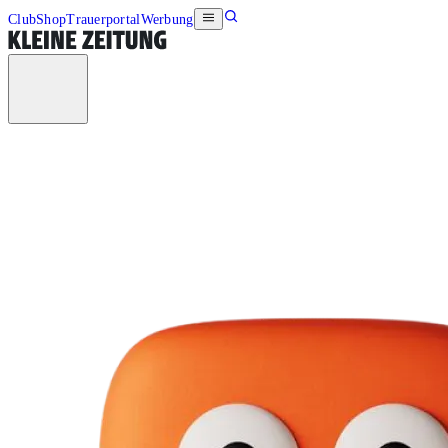
Club
Shop
Trauerportal
Werbung