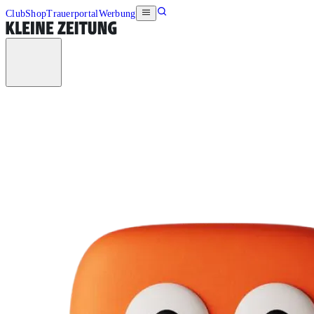
Club
Shop
Trauerportal
Werbung