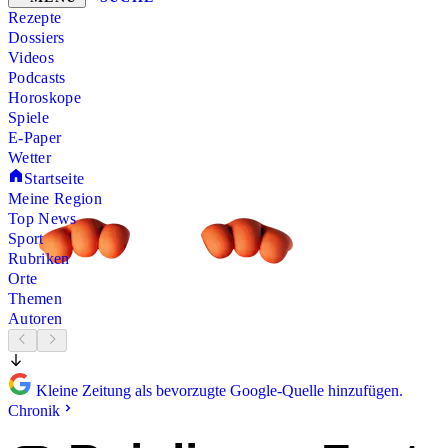
Rezepte
Dossiers
Videos
Podcasts
Horoskope
Spiele
E-Paper
Wetter
Startseite
Meine Region
Top News
Sport
Rubriken
Orte
Themen
Autoren
Kleine Zeitung als bevorzugte Google-Quelle hinzufügen.
Chronik