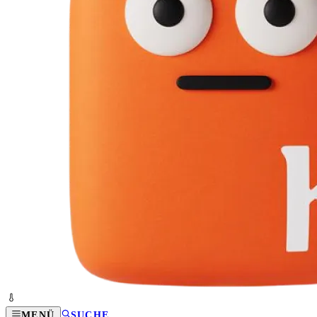
MENÜ
SUCHE