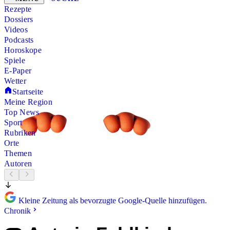
Rezepte
Dossiers
Videos
Podcasts
Horoskope
Spiele
E-Paper
Wetter
Startseite
Meine Region
Top News
Sport
Rubriken
Orte
Themen
Autoren
Kleine Zeitung als bevorzugte Google-Quelle hinzufügen.
Chronik