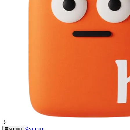
MENÜ
SUCHE