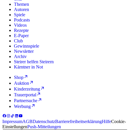
Themen
Autoren
Spiele
Podcasts
Videos
Rezepte
E-Paper
Club
Gewinnspiele
Newsletter
Archiv
Steirer helfen Steirern
Kärntner in Not
Shop
Auktion
Kinderzeitung
Trauerportal
Partnersuche
Werbung
Impressum
AGB
Datenschutz
Barrierefreiheitserklärung
Hilfe
Cookie-
Einstellungen
Push-Mitteilungen