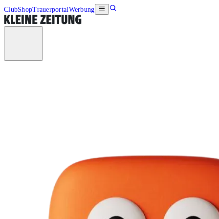
Club
Shop
Trauerportal
Werbung