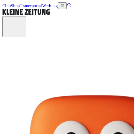
Club
Shop
Trauerportal
Werbung