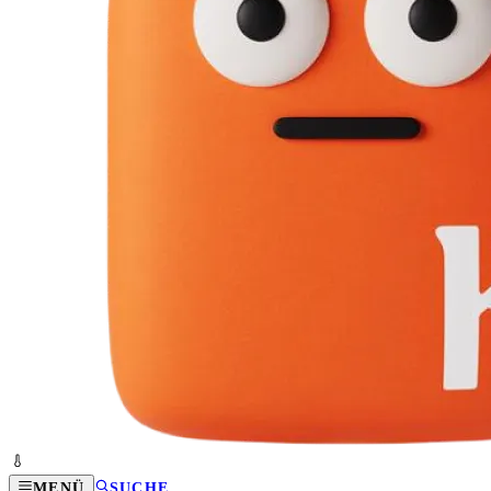
MENÜ
SUCHE