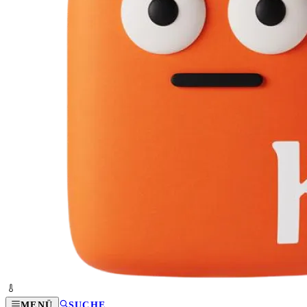
MENÜ
SUCHE