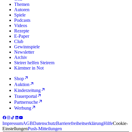
Themen
Autoren
Spiele
Podcasts
Videos
Rezepte
E-Paper
Club
Gewinnspiele
Newsletter
Archiv
Steirer helfen Steirern
Kärntner in Not
Shop
Auktion
Kinderzeitung
Trauerportal
Partnersuche
Werbung
Impressum
AGB
Datenschutz
Barrierefreiheitserklärung
Hilfe
Cookie-
Einstellungen
Push-Mitteilungen