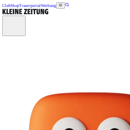
Club
Shop
Trauerportal
Werbung